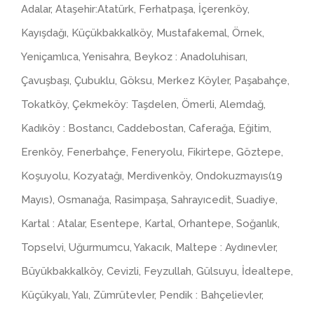
Adalar, Ataşehir:Atatürk, Ferhatpaşa, İçerenköy,
Kayışdağı, Küçükbakkalköy, Mustafakemal, Örnek,
Yeniçamlıca, Yenisahra, Beykoz : Anadoluhisarı,
Çavuşbaşı, Çubuklu, Göksu, Merkez Köyler, Paşabahçe,
Tokatköy, Çekmeköy: Taşdelen, Ömerli, Alemdağ,
Kadıköy : Bostancı, Caddebostan, Caferağa, Eğitim,
Erenköy, Fenerbahçe, Feneryolu, Fikirtepe, Göztepe,
Koşuyolu, Kozyatağı, Merdivenköy, Ondokuzmayıs(19
Mayıs), Osmanağa, Rasimpaşa, Sahrayıcedit, Suadiye,
Kartal : Atalar, Esentepe, Kartal, Orhantepe, Soğanlık,
Topselvi, Uğurmumcu, Yakacık, Maltepe : Aydınevler,
Büyükbakkalköy, Cevizli, Feyzullah, Gülsuyu, İdealtepe,
Küçükyalı, Yalı, Zümrütevler, Pendik : Bahçelievler,