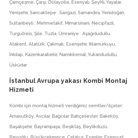
Çamçeşme, Çarşı, Dolayoba, Esenyalı, Şeyhli, Yayalar,
Yenişehir, Sancaktepe : Sarıgazi, Samandıra, Yenidoğan,
Sultanbeyli : Mehmetakif, Mimarsinani, Necipfazıl,
Turgutreis, Şile, Tuzla, Ümraniye : Aşağıdudullu,
Atakent, Atatürk, Çakmak, Esenşehir, Ihlamurkuyu,
İnkılap, Kazımkarabekir, Namıkkemal, Yukarıdudullu,
Üsküdar
İstanbul Avrupa yakası Kombi Montaj
Hizmeti
Kombi için montaj hizmeti verdiğimiz semtler/ilçeler:
Arnavutköy, Avcılar, Bağcılar Bahçelievler, Bakırköy,
Başakşehir, Bayrampaşa, Beşiktaş, Beylikdüzü,
Beyoğlu, Büyükçekmece, Çatalca, Esenler, Esenyurt,