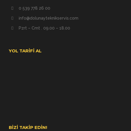
0 539 778 26 00
info@dolunayteknikservis.com
Pzrt – Cmt . 09.00 – 18.00
YOL TARIFI AL
BIZI TAKIP EDIN!