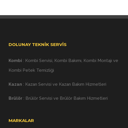
DOLUNAY TEKNIK SERVIS
Kombi
:
Kombi Servisi
,
Kombi Bakımı
,
Kombi Montajı
ve
Kombi Petek Temizliği
Kazan
:
Kazan Servisi
ve
Kazan Bakım
Hizmetleri
Brülör
:
Brülör Servisi
ve
Brülör Bakım
Hizmetleri
MARKALAR