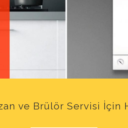
an ve Brülör Servisi İçi