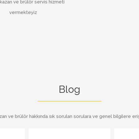
 kazan ve brülör servis hizmeti
vermekteyiz
Blog
an ve brülör hakkında sık sorulan sorulara ve genel bilgilere erişe
 edilmelidir?