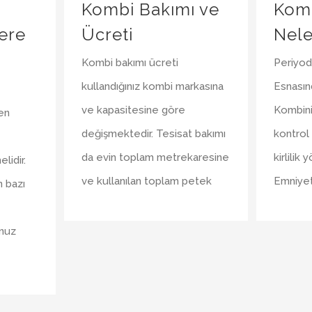
Kombi Bakımı ve
Kom
ere
Ücreti
Nele
Kombi bakımı ücreti
Periyod
kullandığınız kombi markasına
Esnasın
ve kapasitesine göre
Kombini
en
değişmektedir. Tesisat bakımı
kontrol
da evin toplam metrekaresine
kirlilik
lidir.
ve kullanılan toplam petek
Emniyet
n bazı
nuz